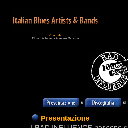
A cura di:
Gloria De Nicolò - Annalisa Marasco
Presentazione
I BAD INFLUENCE nascono da u