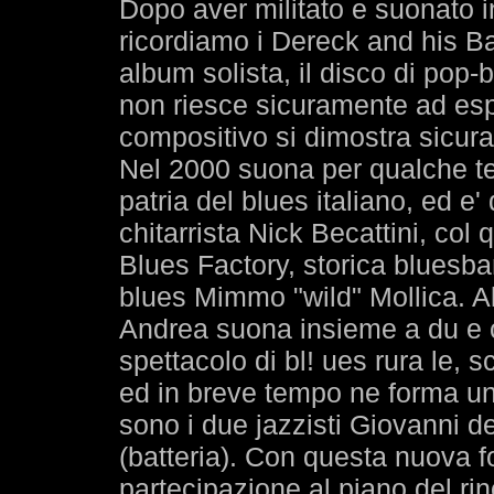
Dopo aver militato e suonato in
ricordiamo i Dereck and his Ba
album solista, il disco di pop-b
non riesce sicuramente ad espr
compositivo si dimostra sicuram
Nel 2000 suona per qualche t
patria del blues italiano, ed e'
chitarrista Nick Becattini, col q
Blues Factory, storica bluesba
blues Mimmo "wild" Mollica. Al
Andrea suona insieme a du e ch
spettacolo di bl! ues rura le, s
ed in breve tempo ne forma un
sono i due jazzisti Giovanni d
(batteria). Con questa nuova f
partecipazione al piano del ri