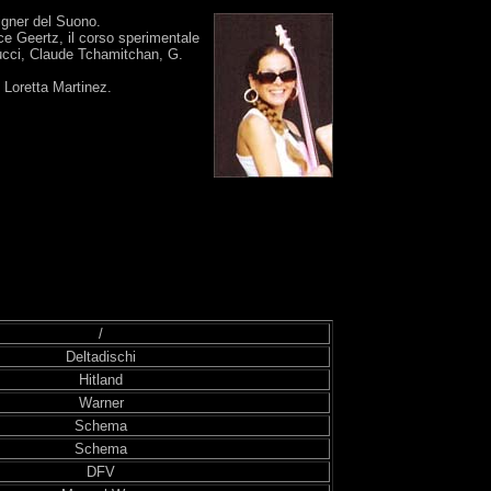
igner del Suono.
ce Geertz, il corso sperimentale
ucci, Claude Tchamitchan, G.
 Loretta Martinez.
/
Deltadischi
Hitland
Warner
Schema
Schema
DFV