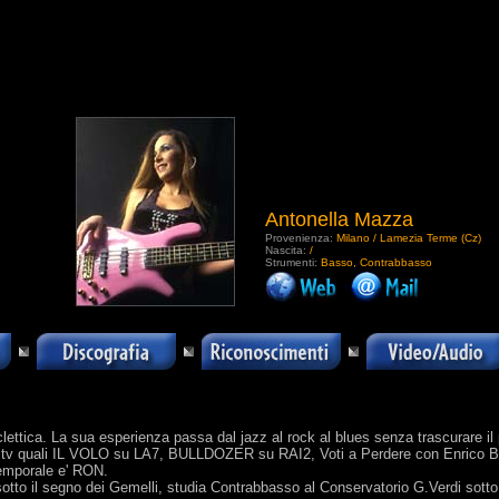
Antonella Mazza
Provenienza:
Milano / Lamezia Terme (Cz)
Nascita:
/
Strumenti:
Basso, Contrabbasso
.
ettica. La sua esperienza passa dal jazz al rock al blues senza trascurare il 
 tv quali IL VOLO su LA7, BULLDOZER su RAI2, Voti a Perdere con Enrico BErt
 temporale e' RON.
tto il segno dei Gemelli, studia Contrabbasso al Conservatorio G.Verdi sotto