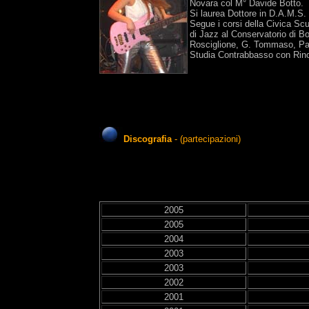
Novara col M° Davide Botto.
Si laurea Dottore in D.A.M.S.
Segue i corsi della Civica Sc
di Jazz al Conservatorio di 
Rosciglione, G. Tommaso, Pao
Studia Contrabbasso con Rino
Discografia
- (partecipazioni)
2005
2005
2004
2003
2003
2002
2001