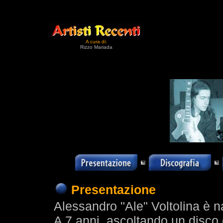
A cura di:
Rizzo Mariada
Presentazione
Alessandro "Ale" Voltolina è n
A 7 anni, ascoltando un disco 