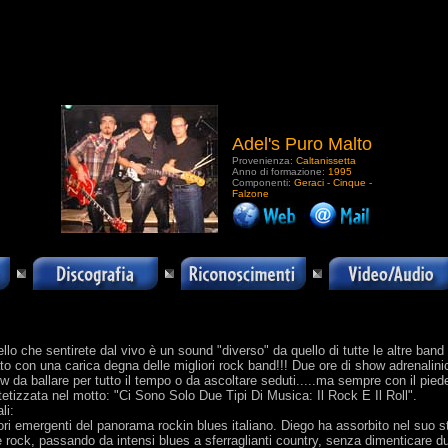
Adel's Puro Malto
Provenienza:
Caltanissetta
Anno di formazione:
1995
Componenti:
Geraci - Cinque -
Falzone
.
lo che sentirete dal vivo è un sound "diverso" da quello di tutte le altre band i
to con una carica degna delle migliori rock band!!! Due ore di show adrenalini
a ballare per tutto il tempo o da ascoltare seduti.....ma sempre con il pied
sintetizzata nel motto: "Ci Sono Solo Due Tipi Di Musica: Il Rock E Il Roll".
li:
iori emergenti del panorama rockin blues italiano. Diego ha assorbito nel suo stile
te rock, passando da intensi blues a sferraglianti country, senza dimenticare du