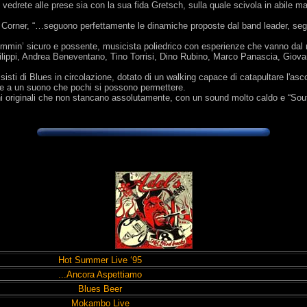
 vedrete alle prese sia con la sua fida Gretsch, sulla quale scivola in abile man
s Corner, “…seguono perfettamente le dinamiche proposte dal band leader, seg
ummin’ sicuro e possente, musicista poliedrico con esperienze che vanno dal 
ilippi, Andrea Beneventano, Tino Torrisi, Dino Rubino, Marco Panascia, Giova
sisti di Blues in circolazione, dotato di un walking capace di catapultare l'as
eme a un suono che pochi si possono permettere.
ioni originali che non stancano assolutamente, con un sound molto caldo e “Sou
Hot Summer Live ‘95
...Ancora Aspettiamo
Blues Beer
Mokambo Live