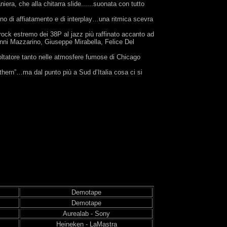
iera, che alla chitarra slide......suonata con tutto
no di affiatamento e di interplay…una ritmica scevra
rock estremo dei 38P al jazz più raffinato accanto ad
nni Mazzarino, Giuseppe Mirabella, Felice Del
coltatore tanto nelle atmosfere fumose di Chicago
thern”…ma dal punto più a Sud d’Italia cosa ci si
Demotape
Demotape
Aurealab - Sony
Heineken - LaMastra