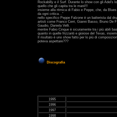
Rockabilly e il Surf. Durante lo show con gli Adel's lo
quello che gli capita tra le mani!!!
insieme alla ritmica di Fabio e Peppe, che, da Blue
da ogni critica…”
nello specifico Peppe Falzone è un batterista dal dr
artisti come Franco Cerri, Gianni Basso, Bruno De F
Gaudio, Daniela Velli.
mentre Fabio Cinque è sicuramente tra i più abili bas
quanto in quelle frizzanti e gioiose del Texas, insi
Il risultato è uno show fatto per lo più di composiz
poteva aspettare???
Discografia
1995
1996
1997
1998