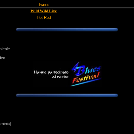
Tweed
Wild Wild Live
Hot Rod
sicale
lico
aminic)