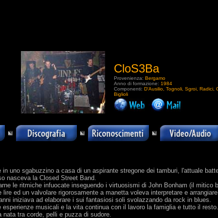
CloS3Ba
Provenienza:
Bergamo
Anno di formazione:
1984
Componenti:
D'Ausilio, Tognoli, Sgroi, Radici, 
Biglioli
.
 in uno sgabuzzino a casa di un aspirante stregone dei tamburi, l'attuale batt
uso nasceva la Closed Street Band.
ne le ritmiche infuocate inseguendo i virtuosismi di John Bonham (il mitico 
e lire ed un valvolare rigorosamente a manetta voleva interpretare e arrangia
anni iniziava ad elaborare i sui fantasiosi soli svolazzando da rock in blues.
 esperienze musicali e la vita continua con il lavoro la famiglia e tutto il rest
a nata tra corde, pelli e puzza di sudore.