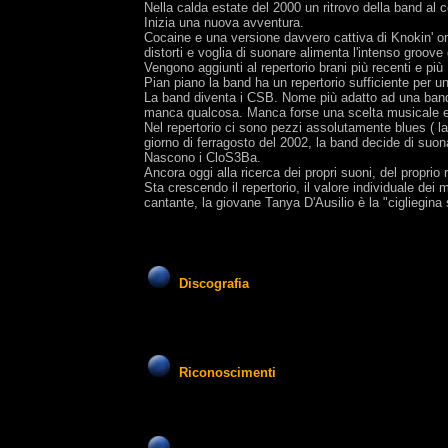
Nella calda estate del 2000 un ritrovo della band al c
Inizia una nuova avventura.
Cocaine e una versione davvero cattiva di Knokin' on
distorti e voglia di suonare alimenta l'intenso groove
Vengono aggiunti al repertorio brani più recenti e pi
Pian piano la band ha un repertorio sufficiente per 
La band diventa i CSB. Nome più adatto ad una band
manca qualcosa. Manca forse una scelta musicale e u
Nel repertorio ci sono pezzi assolutamente blues ( la
giorno di ferragosto del 2002, la band decide di suon
Nascono i CloS3Ba.
Ancora oggi alla ricerca dei propri suoni, del propri
Sta crescendo il repertorio, il valore individuale dei
cantante, la giovane Tanya D'Ausilio è la "cigliegina s
Discografia
Riconoscimenti