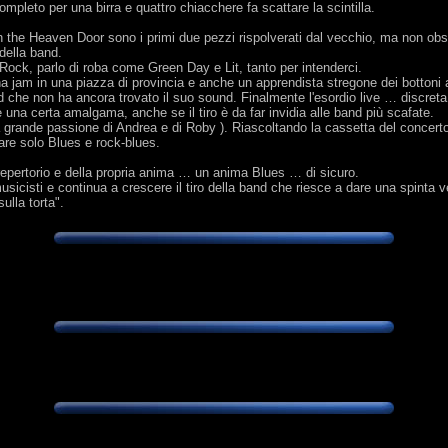
ompleto per una birra e quattro chiacchere fa scattare la scintilla.
 the Heaven Door sono i primi due pezzi rispolverati dal vecchio, ma non obs
 della band.
ù Rock, parlo di roba come Green Day e Lit, tanto per intenderci.
una jam in una piazza di provincia e anche un apprendista stregone dei bottoni
 che non ha ancora trovato il suo sound. Finalmente l'esordio live … discre
na certa amalgama, anche se il tiro è da far invidia alle band più scafate.
 grande passione di Andrea e di Roby ). Riascoltando la cassetta del concerto 
are solo Blues e rock-blues.
o repertorio e della propria anima … un anima Blues … di sicuro.
 musicisti e continua a crescere il tiro della band che riesce a dare una spinta
ulla torta".